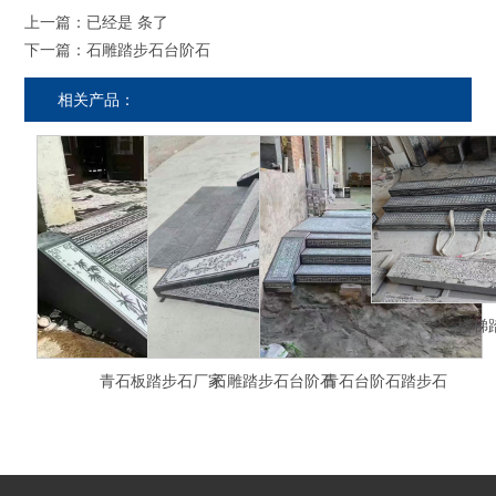
上一篇：已经是 条了
下一篇：
石雕踏步石台阶石
相关产品：
楼梯
青石板踏步石厂家
石雕踏步石台阶石
青石台阶石踏步石