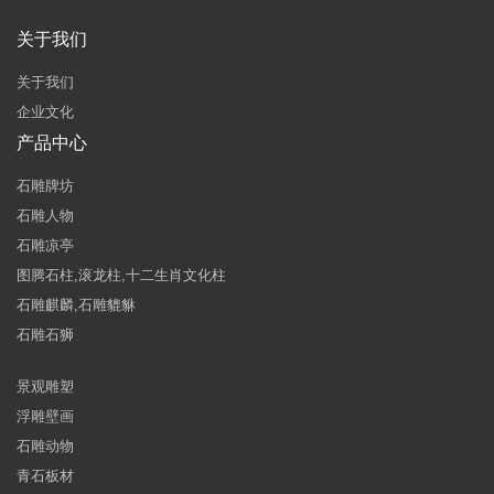
关于我们
关于我们
企业文化
产品中心
石雕牌坊
石雕人物
石雕凉亭
图腾石柱,滚龙柱,十二生肖文化柱
石雕麒麟,石雕貔貅
石雕石狮
景观雕塑
浮雕壁画
石雕动物
青石板材